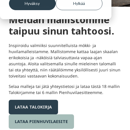
Hyväksy
Hylkää
Meidän mallistomme
taipuu sinun tahtoosi.
Inspiroidu valmiiksi suunnitelluista mökki- ja
huvilamalleistamme. Mallistomme kattaa laajan skaalan
erikokoisia ja -näköisiä talviasuttavia vapaa-ajan
asuntoja. Aloita valitsemalla sinulle mieleinen talomalli
tai ota yhteyttä, niin räätälöimme yksilöllisesti juuri sinun
toiveitasi vastaavan kokonaisuuden.
Selaa malleja tai jätä yhteystietosi ja lataa tästä 18 mallin
Talokirjamme tai 6 mallin Pienhuvilaesitteemme.
LATAA TALOKIRJA
LATAA PIENHUVILAESITE