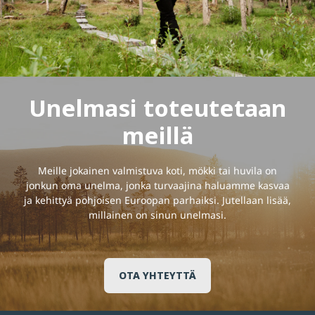
Unelmasi toteutetaan
meillä
Meille jokainen valmistuva koti, mökki tai huvila on
jonkun oma unelma, jonka turvaajina haluamme kasvaa
ja kehittyä pohjoisen Euroopan parhaiksi. Jutellaan lisää,
millainen on sinun unelmasi.
OTA YHTEYTTÄ