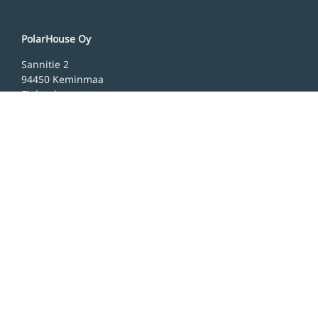
PolarHouse Oy
Sannitie 2
94450 Keminmaa
Finland
Yhteystiedot
Toteutuksiamme
Ajankohtaista