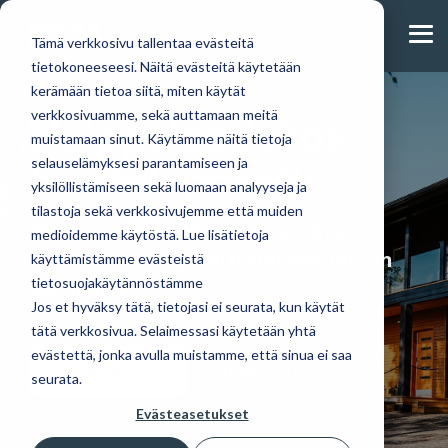
Skip
to
Tog
the
Tämä verkkosivu tallentaa evästeitä
Me
main
tietokoneeseesi. Näitä evästeitä käytetään
content.
kerämään tietoa siitä, miten käytät
Huippulaadukas
verkkosivuamme, sekä auttamaan meitä
muistamaan sinut. Käytämme näitä tietoja
Huvila- ja
Täältä löydät tulevat
Tutustu
hirsitalopaketti
Lue blogistamme
selauselämyksesi parantamiseen ja
mökkimallistostamme
mökkinäyttelyt,
omakotitalomalleihimme.
uusimmat artikkelit ja
yksilöllistämiseen sekä luomaan analyyseja ja
löydät modernit
tapahtumat ja muut
PolarHouse-
tutustu lähemmin
tilastoja sekä verkkosivujemme että muiden
ja perinteiset
ajankohtaiset uutiset
talopaketti
hirsitalopaketin
Me osaamme rakentaa kestävästi
suosikit.
tarjoaa
medioidemme käytöstä. Lue lisätietoja
hankintaan ja
Ajankohtaista
Suunnittelemme
vapauden
juuri sinun tarpeisiisi sopivan mökin
käyttämistämme evästeistä
rakentamiseen
malleja myös
muokata
tietosuojakäytännöstämme
tai huvilan.
yksilöllisesti.
suunnitelmia ja
Blogi
Jos et hyväksy tätä, tietojasi ei seurata, kun käytät
materiaaleja
tätä verkkosivua. Selaimessasi käytetään yhtä
Mökit ja huvilat
toiveidesi
evästettä, jonka avulla muistamme, että sinua ei saa
mukaan.
PYYDÄ TARJOUS
TILAA ESITE
seurata.
Omakotitalot
Evästeasetukset