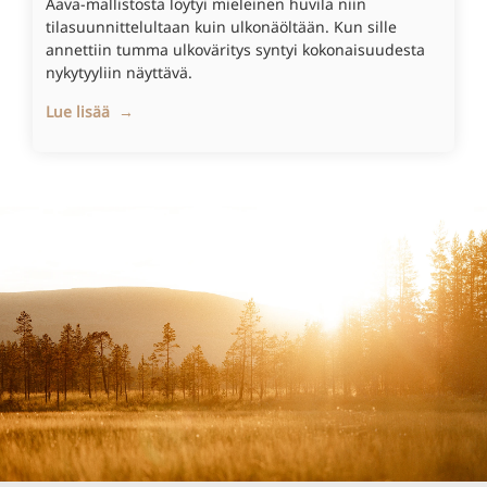
Aava-mallistosta löytyi mieleinen huvila niin
tilasuunnittelultaan kuin ulkonäöltään. Kun sille
annettiin tumma ulkoväritys syntyi kokonaisuudesta
nykytyyliin näyttävä.
Lue lisää →