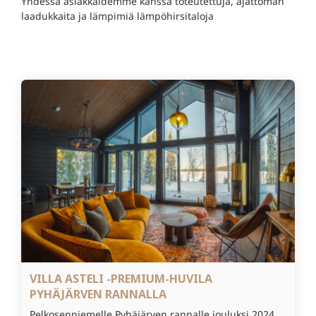
Yhdessä
asiakkaidemme kanssa toteutettuja, ajattoman
laadukkaita ja lämpimiä lämpöhirsitaloja
VILLA ASTELI -PREMIUM-HUVILA
PYHÄJÄRVEN RANNALLA
Pelkosenniemelle Pyhäjärven rannalle jouluksi 2024