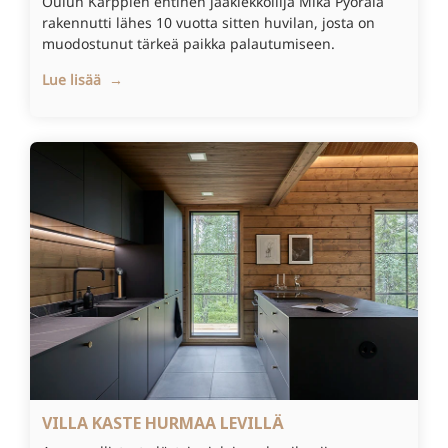
Oulun Kärppien entinen jääkiekkoilija Mika Pyörälä
rakennutti lähes 10 vuotta sitten huvilan, josta on
muodostunut tärkeä paikka palautumiseen.
Lue lisää →
VILLA KASTE HURMAA LEVILLÄ