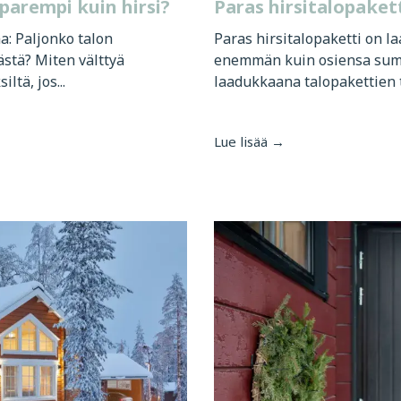
parempi kuin hirsi?
Paras hirsitalopaket
a: Paljonko talon
Paras hirsitalopaketti on l
stä? Miten välttyä
enemmän kuin osiensa sum
ltä, jos...
laadukkaana talopakettien t
Lue lisää →