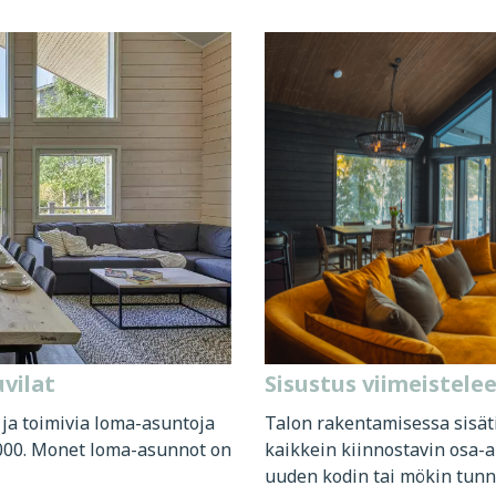
vilat
Sisustus viimeistele
ja toimivia loma-asuntoja
Talon rakentamisessa sisät
2000. Monet loma-asunnot on
kaikkein kiinnostavin osa-
uuden kodin tai mökin tunne