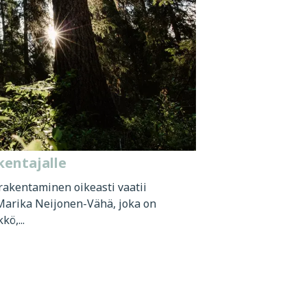
kentajalle
rakentaminen oikeasti vaatii
 Marika Neijonen-Vähä, joka on
ö,...