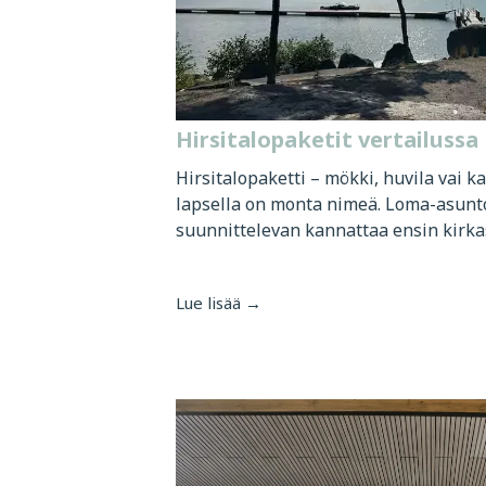
Hirsitalopaketit vertailussa
Hirsitalopaketti – mökki, huvila vai k
lapsella on monta nimeä. Loma-asun
suunnittelevan kannattaa ensin kirkast
Lue lisää →