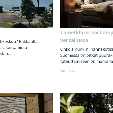
Lamellihirsi vai Läm
vertailussa
akkoskoti? Rakkaalla
torakentamista
Onko sinunkin ihannekotisi 
aa,...
Suomessa on pitkät puurak
toteuttamiseen on monia tap
Lue lisää →