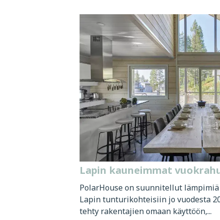
Lapin kauneimmat vuokrahu
PolarHouse on suunnitellut lämpimiä 
Lapin tunturikohteisiin jo vuodesta 
tehty rakentajien omaan käyttöön,...