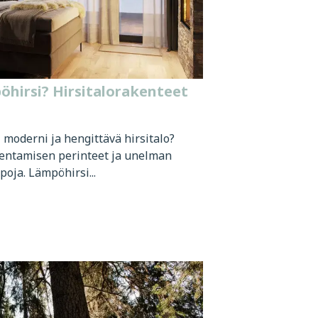
pöhirsi? Hirsitalorakenteet
moderni ja hengittävä hirsitalo?
entamisen perinteet ja unelman
oja. Lämpöhirsi...