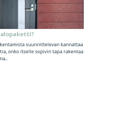
talopaketti?
akentamista suunnittelevan kannattaa
a, onko itselle sopivin tapa rakentaa
a...