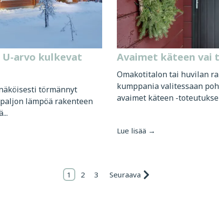
 U-arvo kulkevat
Avaimet käteen vai 
Omakotitalon tai huvilan r
kumppania valitessaan pohti
näköisesti törmännyt
avaimet käteen -toteutuksen
a paljon lämpöä rakenteen
...
Lue lisää →
1
2
3
Seuraava