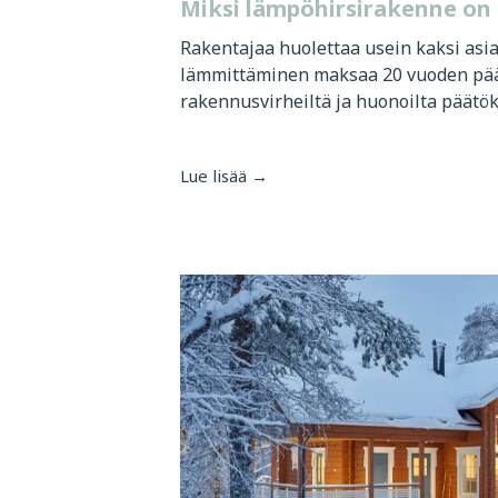
Miksi lämpöhirsirakenne on 
Rakentajaa huolettaa usein kaksi asia
lämmittäminen maksaa 20 vuoden pää
rakennusvirheiltä ja huonoilta päätöksi
Lue lisää →