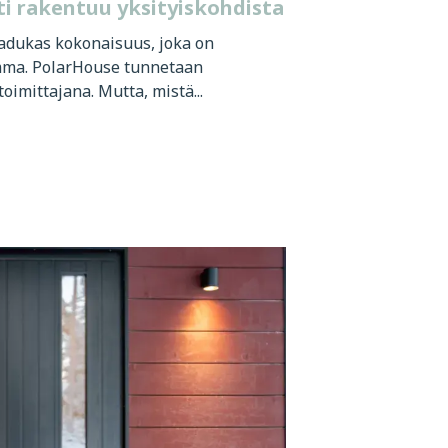
ti rakentuu yksityiskohdista
aadukas kokonaisuus, joka on
ma. PolarHouse tunnetaan
oimittajana. Mutta, mistä...