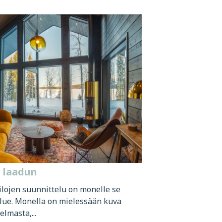
e laadun
ilojen suunnittelu on monelle se
alue. Monella on mielessään kuva
lmasta,...