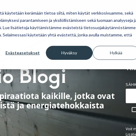
AMME
MIKSI POLARHOUSE
UUDISKOHTEET
AJANKOHTAI
itä käytetään kerämään tietoa siitä, miten käytät verkkosivuamme, sekä
ämyksesi parantamiseen ja yksilöllistämiseen sekä luomaan analyyseja j
. Lue lisätietoja käyttämistämme evästeistä tietosuojakäytännöstämme
ua. Selaimessasi käytetään yhtä evästettä, jonka avulla muistamme, että
ahtumat ja muut ajankohtaiset
Tutustu omakotitalomalleihimme.
Lue blogistamme uusimmat art
PolarHouse-talopaketti tarjoaa vapauden
Evästeasetukset
Hyväksy
Hylkää
hirsitalopaketin hankintaan j
ti.
muokata suunnitelmia ja materiaaleja
io Blogi
toiveidesi mukaan.
Til
BLOGI
OMAKOTITALOT
SÄH
piraatiota kaikille, jotka ovat
istä ja energiatehokkaista
.
Voit m
Lisät