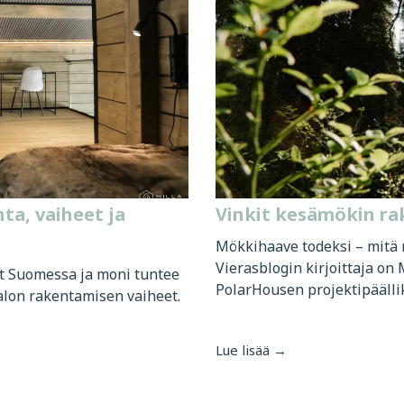
ta, vaiheet ja
Vinkit kesämökin ra
Mökkihaave todeksi – mitä 
Vierasblogin kirjoittaja on
et Suomessa ja moni tuntee
PolarHousen projektipäällikk
talon rakentamisen vaiheet.
Lue lisää →