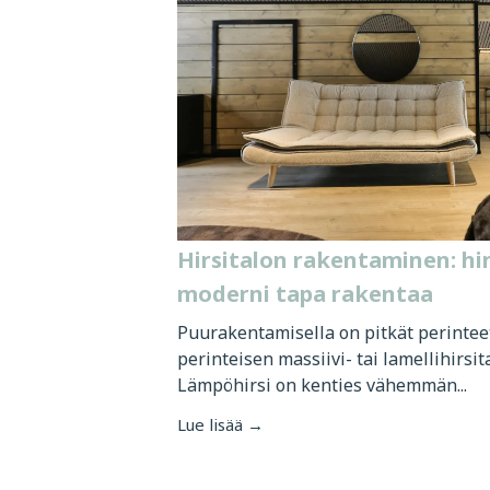
Hirsitalon rakentaminen: hin
moderni tapa rakentaa
Puurakentamisella on pitkät perinte
perinteisen massiivi- tai lamellihirsi
Lämpöhirsi on kenties vähemmän...
Lue lisää →