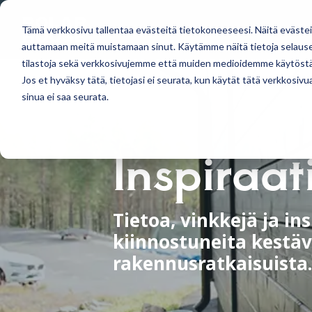
Skip
to
the
MALLISTO
TOTEUTUKSI
Tämä verkkosivu tallentaa evästeitä tietokoneeseesi. Näitä eväste
main
auttamaan meitä muistamaan sinut. Käytämme näitä tietoja selausel
content.
tilastoja sekä verkkosivujemme että muiden medioidemme käytöstä
Jos et hyväksy tätä, tietojasi ei seurata, kun käytät tätä verkkosiv
sinua ei saa seurata.
Huvila- ja mökkimallistostamme löydät
Täältä löydät tulevat mökkinäyttelyt, tap
modernit ja perinteiset suosikit.
uutiset
Suunnittelemme malleja myös yksilöllises
Inspiraat
AJANKOHTAISTA
MÖKIT JA HUVILAT
Tietoa, vinkkejä ja ins
kiinnostuneita kestäv
rakennusratkaisuista