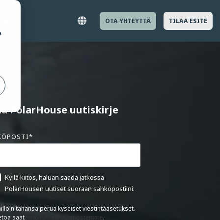
STA
OTA YHTEYTTÄ
TILAA ESITE
a
ikkelit ja tutustu lähemmin
a rakentamiseen
aa PolarHouse uutiskirje
KÖPOSTI
*
Kyllä kiitos, haluan saada jatkossa
PolarHousen uutiset suoraan sähköpostiini.
illoin tahansa perua kyseiset viestintäasetukset.
ietoa saat
tietosuojakäytännöstämme
.