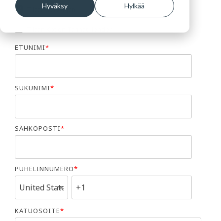
Hyväksy
Hylkää
Tilaan Talokirjan
Tilaan Kotien Tarinat -lehden
ETUNIMI
*
SUKUNIMI
*
SÄHKÖPOSTI
*
PUHELINNUMERO
*
KATUOSOITE
*