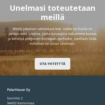
Unelmasi toteutetaan
meillä
Meille jokainen valmistuva koti, mökki tai huvila on
jonkun oma unelma, jonka turvaajina haluamme kasvaa
ja kehittyä pohjoisen Euroopan parhaiksi. Jutellaan lisää,
millainen on sinun unelmasi.
OTA YHTEYTTÄ
PolarHouse Oy
Sannitie 2
94450 Keminmaa