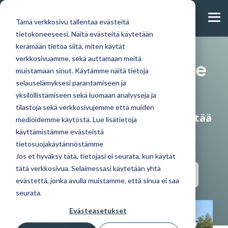
Skip
to
Tog
the
Tämä verkkosivu tallentaa evästeitä
Me
main
tietokoneeseesi. Näitä evästeitä käytetään
content.
kerämään tietoa siitä, miten käytät
Saunamökki Luode
verkkosivuamme, sekä auttamaan meitä
muistamaan sinut. Käytämme näitä tietoja
Huvila- ja
Täältä löydät tulevat
Tutustu
28
Lue blogistamme
selauselämyksesi parantamiseen ja
mökkimallistostamme
mökkinäyttelyt,
omakotitalomalleihimme.
uusimmat artikkelit ja
yksilöllistämiseen sekä luomaan analyyseja ja
löydät modernit
tapahtumat ja muut
PolarHouse-
tutustu lähemmin
tilastoja sekä verkkosivujemme että muiden
ja perinteiset
ajankohtaiset uutiset
talopaketti
hirsitalopaketin
Pieni, erillinen saunamökki täydentää
suosikit.
tarjoaa
medioidemme käytöstä. Lue lisätietoja
hankintaan ja
Ajankohtaista
Suunnittelemme
vapauden
loma-asumista.
käyttämistämme evästeistä
rakentamiseen
malleja myös
muokata
tietosuojakäytännöstämme
yksilöllisesti.
suunnitelmia ja
Blogi
Jos et hyväksy tätä, tietojasi ei seurata, kun käytät
materiaaleja
tätä verkkosivua. Selaimessasi käytetään yhtä
Mökit ja huvilat
toiveidesi
OLEN KIINNOSTUNUT TÄSTÄ MALLISTA
evästettä, jonka avulla muistamme, että sinua ei saa
mukaan.
seurata.
Omakotitalot
Evästeasetukset