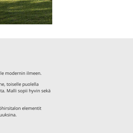
ille modernin ilmeen.
e, toiselle puolella
a. Malli sopii hyvin sekä
öhirsitalon elementit
uuksina.