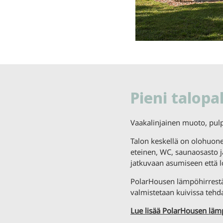
Pieni talopa
Vaakalinjainen muoto, pulp
Talon keskellä on olohuone-
eteinen, WC, saunaosasto j
jatkuvaan asumiseen että 
PolarHousen lämpöhirrestä v
valmistetaan kuivissa tehd
Lue lisää PolarHousen läm