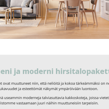
eni ja moderni hirsitalopaket
 ovat muuttuneet niin, että neliöitä ja kokoa tärkeämmäksi on n
mukavuudet ja esteettömät näkymät ympäröivään luontoon.
hä useammin moderneja talviasuttavia kakkoskoteja, joissa viete
stomme vastaamaan juuri näihin muuttuneisiin tarpeisiin.