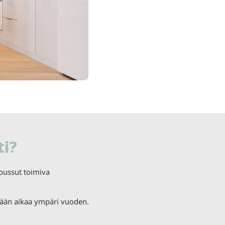
ti?
oussut toimiva
tään aikaa ympäri vuoden.