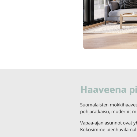
Haaveena pi
Suomalaisten mökkihaaveet
pohjaratkaisu, modernit 
Vapaa-ajan asunnot ovat y
Kokosimme pienhuvilamalli