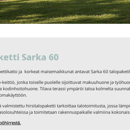
ketti Sarka 60
ettikatto ja korkeat maisemaikkunat antavat Sarka 60 talopaket
keittiö, jonka toiselle puolelle sijoittuvat makuuhuone ja työhuon
a kodinhoitohuone. Tilava terassi ympäröi taloa kolmelta suunnalt
lomakäyttöön.
almistettu hirsitalopaketti tarkoittaa talotoimitusta, jossa lämp
asolosuhteissa ja toimitetaan rakennuspaikalle valmiina kokonais
pöhirrestä.