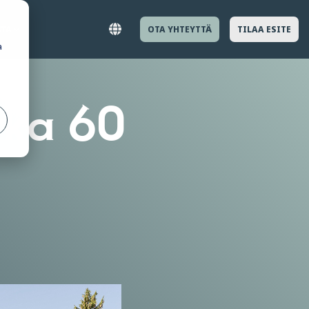
STA
OTA YHTEYTTÄ
TILAA ESITE
a
rka 60
ikkelit ja tutustu lähemmin
a rakentamiseen