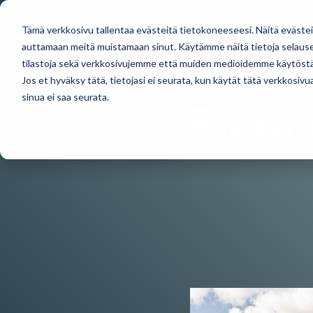
Skip
to
the
MALLISTO
TOTEUTUKSI
Tämä verkkosivu tallentaa evästeitä tietokoneeseesi. Näitä eväste
main
auttamaan meitä muistamaan sinut. Käytämme näitä tietoja selausel
content.
tilastoja sekä verkkosivujemme että muiden medioidemme käytöstä
Jos et hyväksy tätä, tietojasi ei seurata, kun käytät tätä verkkosiv
Pieni
sinua ei saa seurata.
Huvila- ja mökkimallistostamme löydät
Täältä löydät tulevat mökkinäyttelyt, tap
modernit ja perinteiset suosikit.
uutiset
Suunnittelemme malleja myös yksilöllises
AJANKOHTAISTA
MÖKIT JA HUVILAT