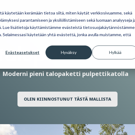
AMME
MIKSI POLARHOUSE
UUDISKOHTEET
AJANKOHTAI
itä käytetään kerämään tietoa siitä, miten käytät verkkosivuamme, sekä
ämyksesi parantamiseen ja yksilöllistämiseen sekä luomaan analyyseja j
. Lue lisätietoja käyttämistämme evästeistä tietosuojakäytännöstämme
ua. Selaimessasi käytetään yhtä evästettä, jonka avulla muistamme, että
 talopaketti Sa
ahtumat ja muut ajankohtaiset
Tutustu omakotitalomalleihimme.
Lue blogistamme uusimmat art
PolarHouse-talopaketti tarjoaa vapauden
Evästeasetukset
Hyväksy
Hylkää
hirsitalopaketin hankintaan j
ti.
muokata suunnitelmia ja materiaaleja
toiveidesi mukaan.
BLOGI
Moderni pieni talopaketti pulpettikatolla
OMAKOTITALOT
OLEN KIINNOSTUNUT TÄSTÄ MALLISTA