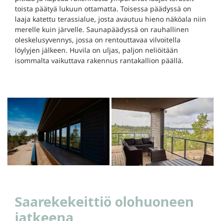
toista päätyä lukuun ottamatta. Toisessa päädyssä on
laaja katettu terassialue, josta avautuu hieno näköala niin
merelle kuin järvelle. Saunapäädyssä on rauhallinen
oleskelusyvennys, jossa on rentouttavaa vilvoitella
löylyjen jälkeen. Huvila on uljas, paljon neliöitään
isommalta vaikuttava rakennus rantakallion päällä.
Saarekekeittiö olohuoneen
jatkeena