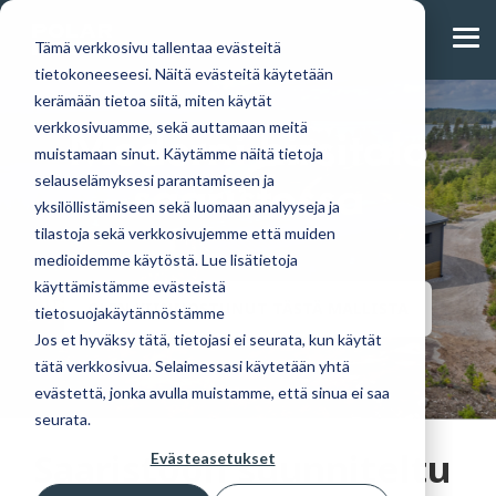
Skip
to
Tog
the
Tämä verkkosivu tallentaa evästeitä
Me
main
tietokoneeseesi. Näitä evästeitä käytetään
content.
kerämään tietoa siitä, miten käytät
Moderni hirsitalo
verkkosivuamme, sekä auttamaan meitä
muistamaan sinut. Käytämme näitä tietoja
Huvila- ja
Täältä löydät tulevat
Tutustu
saaristossa
Lue blogistamme
selauselämyksesi parantamiseen ja
mökkimallistostamme
mökkinäyttelyt,
omakotitalomalleihimme.
uusimmat artikkelit ja
yksilöllistämiseen sekä luomaan analyyseja ja
löydät modernit
tapahtumat ja muut
PolarHouse-
tutustu lähemmin
tilastoja sekä verkkosivujemme että muiden
ja perinteiset
ajankohtaiset uutiset
talopaketti
hirsitalopaketin
suosikit.
tarjoaa
medioidemme käytöstä. Lue lisätietoja
hankintaan ja
Ajankohtaista
Suunnittelemme
vapauden
käyttämistämme evästeistä
rakentamiseen
malleja myös
muokata
OLEN KIINNOSTUNUT TÄSTÄ MALLISTA
tietosuojakäytännöstämme
yksilöllisesti.
suunnitelmia ja
Blogi
Jos et hyväksy tätä, tietojasi ei seurata, kun käytät
materiaaleja
tätä verkkosivua. Selaimessasi käytetään yhtä
Mökit ja huvilat
toiveidesi
evästettä, jonka avulla muistamme, että sinua ei saa
mukaan.
seurata.
Omakotitalot
Saaristoon suunniteltu
Evästeasetukset