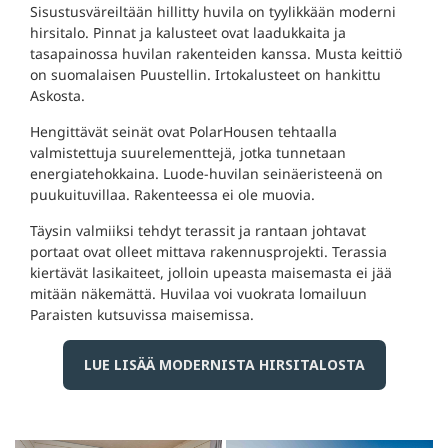
Sisustusväreiltään hillitty huvila on tyylikkään moderni
hirsitalo. Pinnat ja kalusteet ovat laadukkaita ja
tasapainossa huvilan rakenteiden kanssa. Musta keittiö
on suomalaisen Puustellin. Irtokalusteet on hankittu
Askosta.
Hengittävät seinät ovat PolarHousen tehtaalla
valmistettuja suurelementtejä, jotka tunnetaan
energiatehokkaina. Luode-huvilan seinäeristeenä on
puukuituvillaa. Rakenteessa ei ole muovia.
Täysin valmiiksi tehdyt terassit ja rantaan johtavat
portaat ovat olleet mittava rakennusprojekti. Terassia
kiertävät lasikaiteet, jolloin upeasta maisemasta ei jää
mitään näkemättä. Huvilaa voi vuokrata lomailuun
Paraisten kutsuvissa maisemissa.
LUE LISÄÄ MODERNISTA HIRSITALOSTA