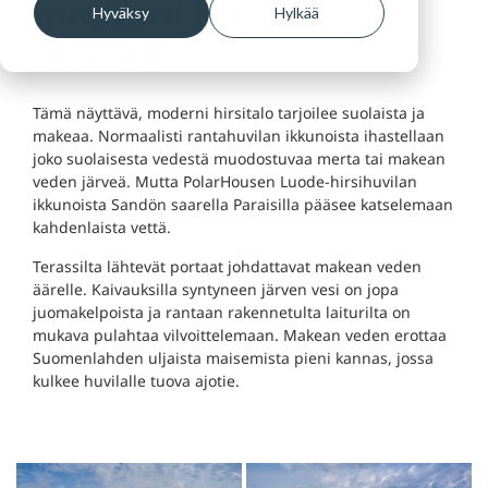
moderni hirsitalo
Hyväksy
Hylkää
"Luode"
Tämä näyttävä, moderni hirsitalo tarjoilee suolaista ja
makeaa. Normaalisti rantahuvilan ikkunoista ihastellaan
joko suolaisesta vedestä muodostuvaa merta tai makean
veden järveä. Mutta PolarHousen Luode-hirsihuvilan
ikkunoista Sandön saarella Paraisilla pääsee katselemaan
kahdenlaista vettä.
Terassilta lähtevät portaat johdattavat makean veden
äärelle. Kaivauksilla syntyneen järven vesi on jopa
juomakelpoista ja rantaan rakennetulta laiturilta on
mukava pulahtaa vilvoittelemaan. Makean veden erottaa
Suomenlahden uljaista maisemista pieni kannas, jossa
kulkee huvilalle tuova ajotie.