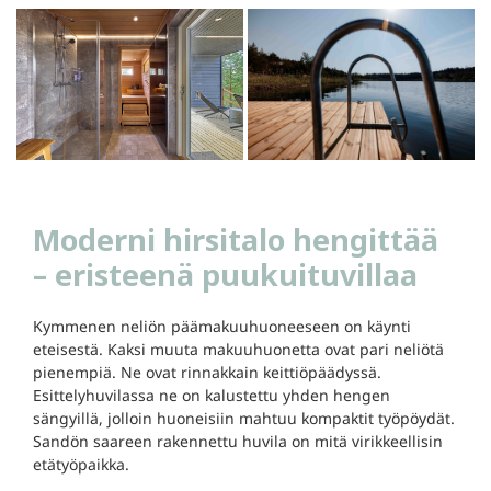
Moderni hirsitalo hengittää
– eristeenä puukuituvillaa
Kymmenen neliön päämakuuhuoneeseen on käynti
eteisestä. Kaksi muuta makuuhuonetta ovat pari neliötä
pienempiä. Ne ovat rinnakkain keittiöpäädyssä.
Esittelyhuvilassa ne on kalustettu yhden hengen
sängyillä, jolloin huoneisiin mahtuu kompaktit työpöydät.
Sandön saareen rakennettu huvila on mitä virikkeellisin
etätyöpaikka.