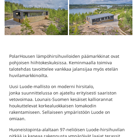
PolarHousen lämpöhirsihuviloiden päämarkkinat ovat
pohjoisen hiihtokeskuksissa. Keminmaalla toimiva
talotehdas tavoittelee vankkaa jalansijaa myös etelän
huvilamarkkinoilta.
Uusi Luode-mallisto on moderni hirsitalo,
jonka suunnittelussa on ajateltu erityisesti saariston
vetovoimaa. Lounais-Suomen kesäiset kalliorannat
houkuttelevat korkealuokkaisen lomakodin
rakentamiseen. Sellaiseen ympäristöön Luode on
omiaan.
Huoneistopinta-alaltaan 97-neliöisen Luode-hirsihuvilan
pitkää ja kapeaa rakennusta ympäröivät laajat terassit