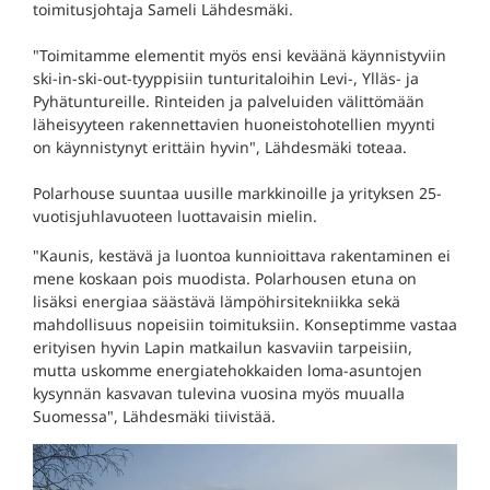
toimitusjohtaja Sameli Lähdesmäki.
"Toimitamme elementit myös ensi keväänä käynnistyviin
ski-in-ski-out-tyyppisiin tunturitaloihin Levi-, Ylläs- ja
Pyhätuntureille. Rinteiden ja palveluiden välittömään
läheisyyteen rakennettavien huoneistohotellien myynti
on käynnistynyt erittäin hyvin", Lähdesmäki toteaa.
Polarhouse suuntaa uusille markkinoille ja yrityksen 25-
vuotisjuhlavuoteen luottavaisin mielin.
"Kaunis, kestävä ja luontoa kunnioittava rakentaminen ei
mene koskaan pois muodista. Polarhousen etuna on
lisäksi energiaa säästävä lämpöhirsitekniikka sekä
mahdollisuus nopeisiin toimituksiin. Konseptimme vastaa
erityisen hyvin Lapin matkailun kasvaviin tarpeisiin,
mutta uskomme energiatehokkaiden loma-asuntojen
kysynnän kasvavan tulevina vuosina myös muualla
Suomessa", Lähdesmäki tiivistää.