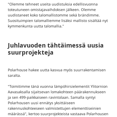
"Olemme tehneet useita uudistuksia edellisvuonna
toteutuneen omistajavaihdoksen jälkeen. Olemme
uudistaneet koko talomallistomme sekä brändimme.
Suosituimpien talomalliemme lisäksi mallisto sisältää nyt
kymmenkunta uutta talomallia."
Juhlavuoden tähtäimessä uusia
suurprojekteja
Polarhouse hakee uutta kasvua myös suurrakentamisen
saralta.
"Toimitimme tänä vuonna lämpöhirsielementit Ylitornion
Aavasaksalla sijaitsevan lomakohteen päärakennukseen
ja sen 499-paikkaiseen ravintolaan. Samalla syntyi
Polarhousen uusi ennätys yksittäiseen
rakennuskohteeseen valmistettujen elementtiseinien
määrässä", kertoo suurprojekteista vastaava Polarhousen