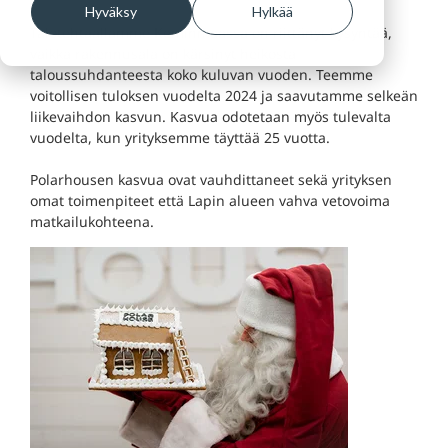
Hyväksy
Hylkää
Talotehtaallamme Keminmaassa on riittänyt kysyntää,
vaikka rakennusala on kärsinyt heikosta
taloussuhdanteesta koko kuluvan vuoden. Teemme
voitollisen tuloksen vuodelta 2024 ja saavutamme selkeän
liikevaihdon kasvun. Kasvua odotetaan myös tulevalta
vuodelta, kun yrityksemme täyttää 25 vuotta.
Polarhousen kasvua ovat vauhdittaneet sekä yrityksen
omat toimenpiteet että Lapin alueen vahva vetovoima
matkailukohteena.