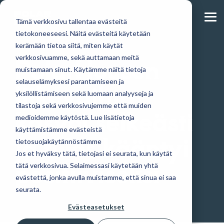
Skip
to
Tog
the
Tämä verkkosivu tallentaa evästeitä
Me
main
tietokoneeseesi. Näitä evästeitä käytetään
content.
kerämään tietoa siitä, miten käytät
PolarHousen
verkkosivuamme, sekä auttamaan meitä
muistamaan sinut. Käytämme näitä tietoja
Huvila- ja
Täältä löydät tulevat
Tutustu
Lue blogistamme
liikevaihto
selauselämyksesi parantamiseen ja
mökkimallistostamme
mökkinäyttelyt,
omakotitalomalleihimme.
uusimmat artikkelit ja
yksilöllistämiseen sekä luomaan analyyseja ja
löydät modernit
tapahtumat ja muut
PolarHouse-
tutustu lähemmin
tilastoja sekä verkkosivujemme että muiden
ja perinteiset
ajankohtaiset uutiset
talopaketti
kasvoi selkeästi
hirsitalopaketin
suosikit.
tarjoaa
medioidemme käytöstä. Lue lisätietoja
hankintaan ja
Ajankohtaista
Suunnittelemme
vapauden
käyttämistämme evästeistä
rakentamiseen
ja tulos kääntyi
malleja myös
muokata
tietosuojakäytännöstämme
yksilöllisesti.
suunnitelmia ja
Blogi
Jos et hyväksy tätä, tietojasi ei seurata, kun käytät
materiaaleja
positiiviseksi
tätä verkkosivua. Selaimessasi käytetään yhtä
Mökit ja huvilat
toiveidesi
evästettä, jonka avulla muistamme, että sinua ei saa
mukaan.
seurata.
Omakotitalot
Evästeasetukset