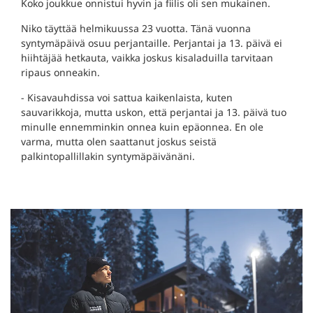
Koko joukkue onnistui hyvin ja fiilis oli sen mukainen.
Niko täyttää helmikuussa 23 vuotta. Tänä vuonna
syntymäpäivä osuu perjantaille. Perjantai ja 13. päivä ei
hiihtäjää hetkauta, vaikka joskus kisaladuilla tarvitaan
ripaus onneakin.
- Kisavauhdissa voi sattua kaikenlaista, kuten
sauvarikkoja, mutta uskon, että perjantai ja 13. päivä tuo
minulle ennemminkin onnea kuin epäonnea. En ole
varma, mutta olen saattanut joskus seistä
palkintopallillakin syntymäpäivänäni.