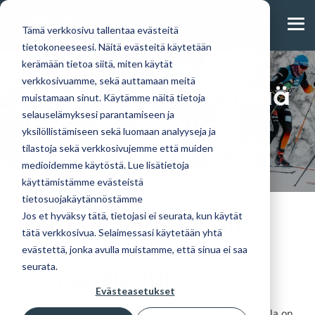
Skip
to
Tog
the
Tämä verkkosivu tallentaa evästeitä
Me
main
tietokoneeseesi. Näitä evästeitä käytetään
content.
kerämään tietoa siitä, miten käytät
Niko Anttola tähtää
verkkosivuamme, sekä auttamaan meitä
muistamaan sinut. Käytämme näitä tietoja
Huvila- ja
Täältä löydät tulevat
Tutustu
korkealle
Lue blogistamme
selauselämyksesi parantamiseen ja
mökkimallistostamme
mökkinäyttelyt,
omakotitalomalleihimme.
uusimmat artikkelit ja
yksilöllistämiseen sekä luomaan analyyseja ja
löydät modernit
tapahtumat ja muut
PolarHouse-
tutustu lähemmin
tilastoja sekä verkkosivujemme että muiden
ja perinteiset
ajankohtaiset uutiset
talopaketti
hirsitalopaketin
suosikit.
tarjoaa
medioidemme käytöstä. Lue lisätietoja
hankintaan ja
Ajankohtaista
Suunnittelemme
vapauden
käyttämistämme evästeistä
rakentamiseen
malleja myös
muokata
tietosuojakäytännöstämme
yksilöllisesti.
suunnitelmia ja
Blogi
Tornion hiihtäjätähti
Jos et hyväksy tätä, tietojasi ei seurata, kun käytät
materiaaleja
tätä verkkosivua. Selaimessasi käytetään yhtä
Mökit ja huvilat
toiveidesi
ensi kertaa
evästettä, jonka avulla muistamme, että sinua ei saa
mukaan.
seurata.
olympialadulla
Omakotitalot
Evästeasetukset
PolarHousen sponsoroima maastohiihtäjä Niko Anttola on