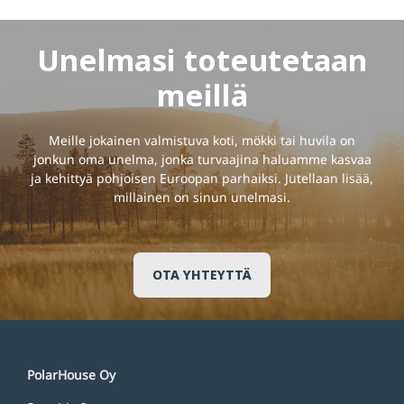
Unelmasi toteutetaan
meillä
Meille jokainen valmistuva koti, mökki tai huvila on
jonkun oma unelma, jonka turvaajina haluamme kasvaa
ja kehittyä pohjoisen Euroopan parhaiksi. Jutellaan lisää,
millainen on sinun unelmasi.
OTA YHTEYTTÄ
PolarHouse Oy