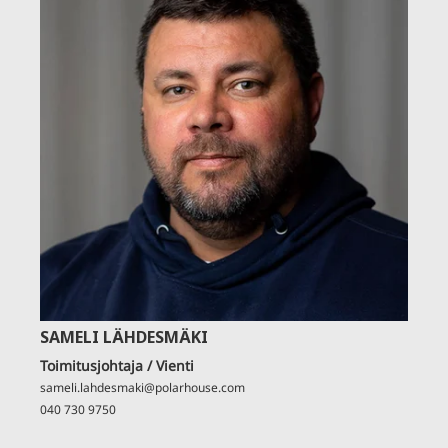
SAMELI LÄHDESMÄKI
Toimitusjohtaja / Vienti
sameli.lahdesmaki@polarhouse.com
040 730 9750