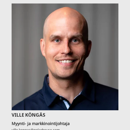
VILLE KÖNGÄS
Myynti- ja markkinointijohtaja
ville.kongas@polarhouse.com