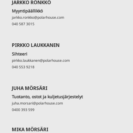
JARKKO RÖNKKÖ
Myyntipäällikkö
jarkko.ronkko@polarhouse.com
040 587 3015
PIRKKO LAUKKANEN
Sihteeri
pirkko.laukkanen@polarhouse.com
040 553 9218
JUHA MÖRSÄRI
Tuotanto, ostot ja kuljetusjärjestelyt
juha.morsari@polarhouse.com
0400 393 599
MIKA MÖRSÄRI