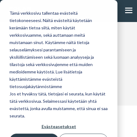
Skip
to
Tog
the
Tämä verkkosivu tallentaa evästeitä
Me
main
tietokoneeseesi. Näitä evästeitä käytetään
content.
Contact us
kerämään tietoa siitä, miten käytät
verkkosivuamme, sekä auttamaan meitä
muistamaan sinut. Käytämme näitä tietoja
From our villa
Explore our
selauselämyksesi parantamiseen ja
PolarHouse:
and cottage
individual
Sannitie 2, 94450 Keminmaa
yksilöllistämiseen sekä luomaan analyyseja ja
collection, you
house models.
Puh. 020 755 9070
tilastoja sekä verkkosivujemme että muiden
will find
The PolarHouse
info@polarhouse.com
modern and
house package
medioidemme käytöstä. Lue lisätietoja
traditional
offers the
käyttämistämme evästeistä
Factory:
favorites. We
freedom to
tietosuojakäytännöstämme
Torniontie 16, 94450 Keminmaa
also design
customize plans
Jos et hyväksy tätä, tietojasi ei seurata, kun käytät
models
and materials
tätä verkkosivua. Selaimessasi käytetään yhtä
individually.
according to
evästettä, jonka avulla muistamme, että sinua ei saa
your wishes.
PolarHouse sales
seurata.
Cottages and villas
Individual houses
representatives
Evästeasetukset